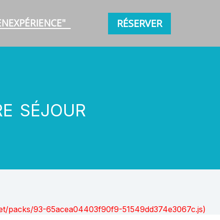
ENEXPÉRIENCE"
RÉSERVER
re séjour
nt.net/packs/93-65acea04403f90f9-51549dd374e3067c.js)