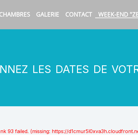
 CHAMBRES
GALERIE
CONTACT
WEEK-END "Z
nnez les dates de vot
unk 93 failed. (missing: https://d1cmur5l0xva3h.cloudfro