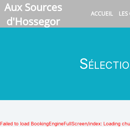
Aux Sources
ACCUEIL
LES
d'Hossegor
Sélectio
Failed to load BookingEngineFullScreen/index: Loading ch