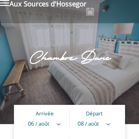
Aux Sources d'Hossegor
Chambre Dune
Arrivée
Départ
06
08
/ août
/ août