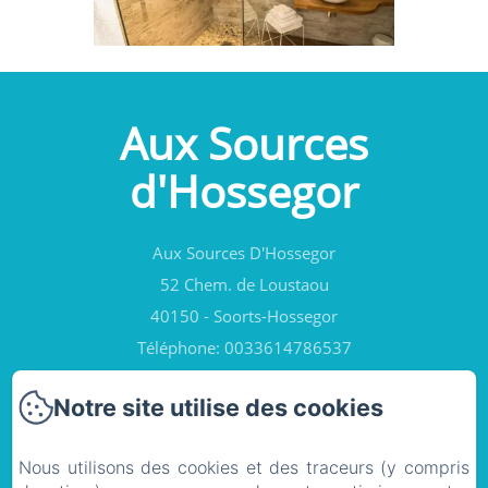
Aux Sources
d'Hossegor
Aux Sources D'Hossegor
52 Chem. de Loustaou
40150 - Soorts-Hossegor
Téléphone: 0033614786537
contact@auxsourcesdhossegor.fr
Notre site utilise des cookies
Nous utilisons des cookies et des traceurs (y compris
Accueil