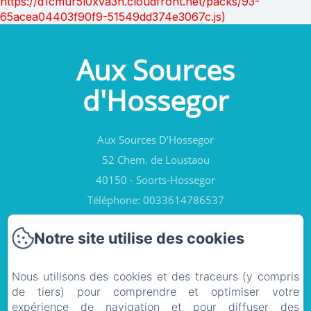
https://d1cmur5l0xva3h.cloudfront.net/packs/93-
65acea04403f90f9-51549dd374e3067c.js)
Aux Sources
d'Hossegor
Aux Sources D'Hossegor
52 Chem. de Loustaou
40150 - Soorts-Hossegor
Téléphone: 0033614786537
contact@auxsourcesdhossegor.fr
Notre site utilise des cookies
Nous utilisons des cookies et des traceurs (y compris
Accueil
de tiers) pour comprendre et optimiser votre
expérience de navigation et pour diffuser des