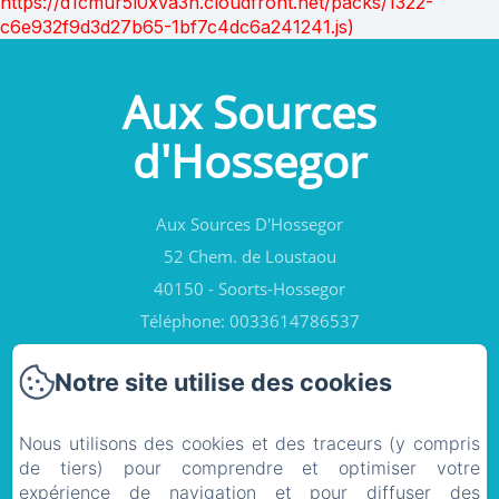
https://d1cmur5l0xva3h.cloudfront.net/packs/1322-
c6e932f9d3d27b65-1bf7c4dc6a241241.js)
Aux Sources
d'Hossegor
Aux Sources D'Hossegor
52 Chem. de Loustaou
40150 - Soorts-Hossegor
Téléphone: 0033614786537
contact@auxsourcesdhossegor.fr
Notre site utilise des cookies
Nous utilisons des cookies et des traceurs (y compris
Accueil
de tiers) pour comprendre et optimiser votre
expérience de navigation et pour diffuser des